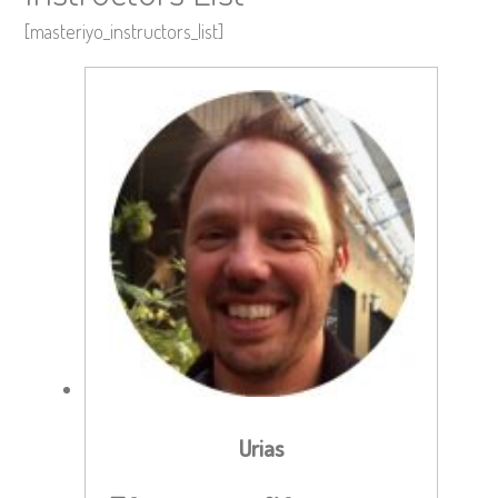
[masteriyo_instructors_list]
Urias